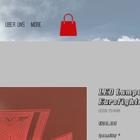
Über uns
More
LED Lampe
Eurofight
SKU: 71-505
Price
€20.00
Quantity
*