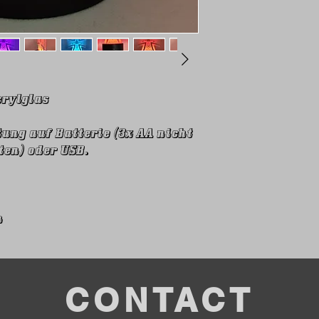
crylglas
ung auf Batterie (3x AA nicht
en) oder USB.
m
CONTACT