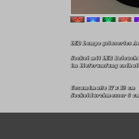
LED Lampe gelasertes A
Sockel mit LED Beleucht
im Lieferumfang enthalt
Gesamtmaße 17 x 12 cm
Sockeldurchmesser 9 c