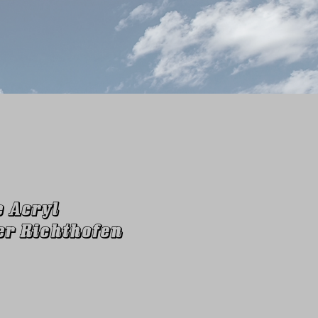
 Acryl
er Richthofen