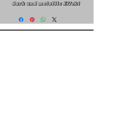
dark und metallic Effekt
CONTACT
Let us hear from you....
info@redbaronmerchandise.com
+49 (0) 176 31294745