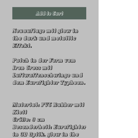
Add to Cart
Neuauflage mit glow in
the dark und metallic
Effekt.
Patch in der Form vom
Iron Cross mit
Luftwaffenschwinge und
dem Eurofighter Typhoon.
Material: PVC Rubber mit
Klett
Größe: 9 cm
Besonderheit: Eurofighter
in 3D Optik, glow in the