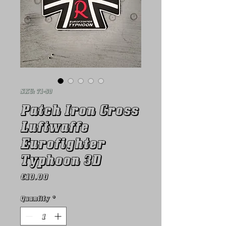
SKU: 71-80
Patch Iron Cross
Luftwaffe
Eurofighter
Typhoon 3D
Price
€10.00
Quantity
*