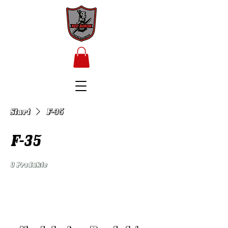
Start
F-35
F-35
0 Produkte